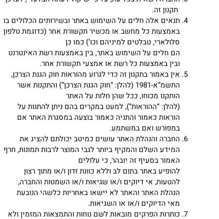
תקנון זה.
תנאים אלה חלים על השימוש באתר ובשירותים הכלולים בו
באמצעות כל מחשב או מכשיר תקשורת אחר (כדוגמת טלפון
סלולארי, טבלטים למיניהם וכו’) כמו כן
הם חלים על השימוש באתר, בין באמצעות רשת האינטרנט
ובין באמצעות כל רשת או אמצעי תקשורת אחר.
אין באמור בתקנון זה כדי לגרוע מהוראות חוק הגנת הצרכן,
התשמ”א-1981 (להלן: “חוק הגנת הצרכן”) והתקנות אשר
הותקנו מכוחו, ככל שהן חלות על האתר
(להלן: “ההוראות”), למעט במקרים בהם ניתן להתנות על
הוראות כאמור והתניה כאמור בוצעה במסגרת האתר אם
במפורש ואם במשתמע.
החברה והנהלת האתר עושים כמיטב יכולתם להציג את
המידע השלם והמקיף ביותר לגבי המוצר לרבות תמונות, חרף
האמור בסעיף זה יובהר, כי עלולים
להופיע באתר בתום לב וללא כוונת זדון ו/או מתוך רצון
להטעות, אי דיוקים ו/או שגיאות ו/או השמטות והחברה,
הנהלת האתר והאתר לא יישאו באחריות כלשהי הנובעת
מאי הדיוקים ו/או או השגיאות.
כותרות הפרקים מובאות לשם נוחות והתמצאות המזמין ולא