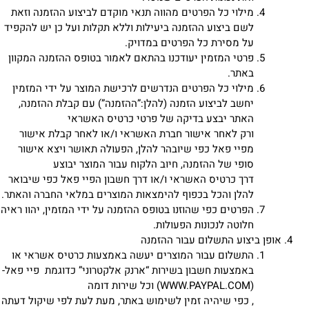
מילוי כל הפרטים מהווה תנאי מוקדם לביצוע ההזמנה וזאת
לשם ביצוע ההזמנה ביעילות וללא תקלות ועל כן יש להקפיד
על מסירת כל הפרטים במדויק.
פרטי המזמין יעודכנו בהתאם לאמור בטופס ההזמנה המקוון
באתר.
מילוי כל הפרטים הנדרשים לרכישת המוצר על ידי המזמין
יחשב לביצוע הזמנה (להלן:”ההזמנה”) עם קבלת ההזמנה,
האתר יבצע בדיקה של פרטי כרטיס האשראי
ורק לאחר אישור חברת האשראי ו/או לאחר קבלת אישור
מפיי פאל כפי שיובהר להלן, הפעולה תאושר ויצא אישור
סופי של ההזמנה, חיוב הלקוח עבור המוצר יבוצע
דרך כרטיס האשראי ו/או דרך חשבון הפיי פאל כפי שיבואר
להלן והכל בכפוף להימצאות המוצרים במלאי החברה והאתר.
הפרטים כפי שהוזנו בטופס ההזמנה על ידי המזמין, יהוו ראיה
חלוטה לנכונות הפעולות.
אופן ביצוע התשלום עבור ההזמנה
התשלום עבור המוצרים יעשה באמצעות כרטיס אשראי או
באמצעות חשבון בשירות “ארנק אלקטרוני” כדוגמת פיי פאל-
(
WWW.PAYPAL.COM
) וכל שירות דומה
, כפי שיהיה זמין לשימוש באתר, מעת לעת לפי שיקול דעתה