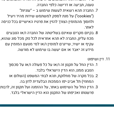
טענה, תביעה או דרישה כלפי החברה.
החברה תהא רשאית לעשות שימוש ב – “עוגיות”
(“cookies”) על מנת לספק למשתמש שירות מהיר ויעיל
ולחסוך מהמזמין הצורך להזין את פרטיו האישיים בכל כניסה
לאתר.
בקיום מקרים שאינם בשליטתה של החברה ו/או הנובעים
מכח עליון, החברה לא תהא אחראית לכל נזק מכל סוג שהוא,
עקיף או ישיר, שייגרם למזמין ו/או למי מטעם המזמין עם
מידע זה יאבד או אם יעשה בו שימוש לא מורשה.
דין ושיפוט
הדין החל על תקנון זה ו/או על כל פעולה ו/או על סכסוך
הנובע ממנו, הוא הדין הישראלי בלבד.
בכל מקרה של מחלוקת, תהא לבתי המשפט (השלום או
המחוזי) תל אביב-יפו הסמכות הבלעדית לדון בה.
הדין החל על השימוש באתר, על ההזמנה ועל תקנון זה, לרבות
פרשנותו ואכיפתו של התקנון הוא הדין הישראלי בלבד.