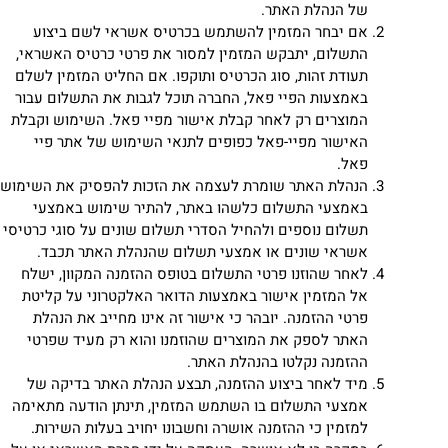
של הנהלת האתר.
אם יבחר המזמין להשתמש בכרטיס אשראי לשם ביצוע
התשלום, יתבקש המזמין למסור את פרטי כרטיס האשראי,
תעודת זהות, סוג הכרטיס ותוקפו. אם החליט המזמין לשלם
באמצעות הפיי פאל, החברה תוכל לגבות את התשלום עבור
המוצרים רק לאחר קבלת אישור מפיי פאל. השימוש וקבלת
האישור מפיי-פאל כפופים לתנאי השימוש של אתר פיי
פאל.
הנהלת האתר שומרת לעצמה את הזכות להפסיק את השימוש
באמצעי התשלום כלשהו באתר, להתיר שימוש באמצעי
תשלום נוספים ולהחיל הסדרי תשלום שונים על סוגי כרטיסי
אשראי שונים או אמצעי תשלום שהנהלת האתר תכבד.
לאחר שהוזנו פרטי התשלום בטופס ההזמנה המקוון, ישלח
אל המזמין אישור באמצעות הדואר האלקטרוני על קליטת
פרטי ההזמנה. יובהר כי אישור זה אינו מחייב את הנהלת
האתר לספק את המוצרים שהוזמנו והוא רק מעיד שפרטי
ההזמנה נקלטו בהנהלת האתר.
מיד לאחר ביצוע ההזמנה, תבצע הנהלת האתר בדיקה של
אמצעי התשלום בו השתמש המזמין, תינתן הודעה מתאימה
למזמין כי ההזמנה אושרה וחשבונו יחויב בעלות השירות.