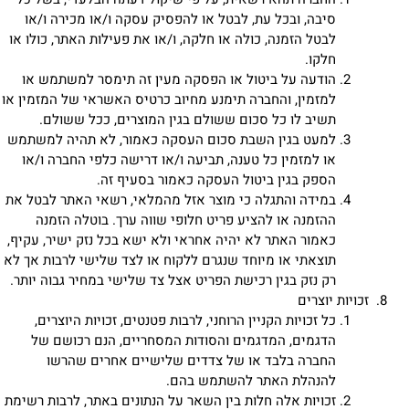
סיבה, ובכל עת, לבטל או להפסיק עסקה ו/או מכירה ו/או
לבטל הזמנה, כולה או חלקה, ו/או את פעילות האתר, כולו או
חלקו.
הודעה על ביטול או הפסקה מעין זה תימסר למשתמש או
למזמין, והחברה תימנע מחיוב כרטיס האשראי של המזמין או
תשיב לו כל סכום ששולם בגין המוצרים, ככל ששולם.
למעט בגין השבת סכום העסקה כאמור, לא תהיה למשתמש
או למזמין כל טענה, תביעה ו/או דרישה כלפי החברה ו/או
הספק בגין ביטול העסקה כאמור בסעיף זה.
במידה והתגלה כי מוצר אזל מהמלאי, רשאי האתר לבטל את
ההזמנה או להציע פריט חלופי שווה ערך. בוטלה הזמנה
כאמור האתר לא יהיה אחראי ולא ישא בכל נזק ישיר, עקיף,
תוצאתי או מיוחד שנגרם ללקוח או לצד שלישי לרבות אך לא
רק נזק בגין רכישת הפריט אצל צד שלישי במחיר גבוה יותר.
זכויות יוצרים
כל זכויות הקניין הרוחני, לרבות פטנטים, זכויות היוצרים,
הדגמים, המדגמים והסודות המסחריים, הנם רכושם של
החברה בלבד או של צדדים שלישיים אחרים שהרשו
להנהלת האתר להשתמש בהם.
זכויות אלה חלות בין השאר על הנתונים באתר, לרבות רשימת