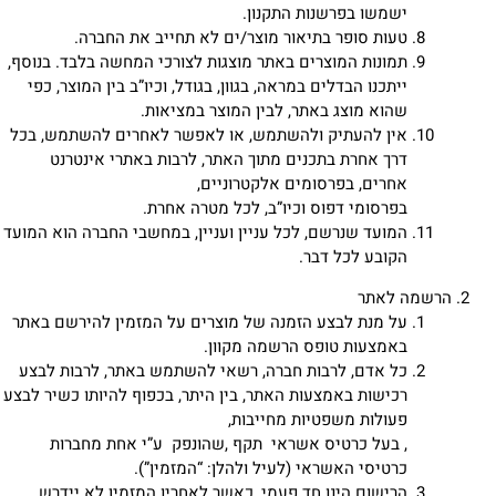
ישמשו בפרשנות התקנון.
טעות סופר בתיאור מוצר/ים לא תחייב את החברה.
תמונות המוצרים באתר מוצגות לצורכי המחשה בלבד. בנוסף,
ייתכנו הבדלים במראה, בגוון, בגודל, וכיו”ב בין המוצר, כפי
שהוא מוצג באתר, לבין המוצר במציאות.
אין להעתיק ולהשתמש, או לאפשר לאחרים להשתמש, בכל
דרך אחרת בתכנים מתוך האתר, לרבות באתרי אינטרנט
אחרים, בפרסומים אלקטרוניים,
בפרסומי דפוס וכיו”ב, לכל מטרה אחרת.
המועד שנרשם, לכל עניין ועניין, במחשבי החברה הוא המועד
הקובע לכל דבר.
הרשמה לאתר
על מנת לבצע הזמנה של מוצרים על המזמין להירשם באתר
באמצעות טופס הרשמה מקוון.
כל אדם, לרבות חברה, רשאי להשתמש באתר, לרבות לבצע
רכישות באמצעות האתר, בין היתר, בכפוף להיותו כשיר לבצע
פעולות משפטיות מחייבות,
, בעל כרטיס אשראי תקף ,שהונפק ע”י אחת מחברות
כרטיסי האשראי (לעיל ולהלן: “המזמין”).
הרישום הינו חד פעמי, כאשר לאחריו המזמין לא יידרש