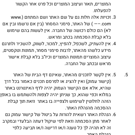
המוצרים, תאור ועיצוב המוצרים וכל פרט אחר הקשור
להפעלתו.
זכויות אלה חלות גם על שם האתר ושם המתחם (www.
—–.com ) של האתר, סימני המסחר (בין אם נרשמו ובין אם
לא) הם כולם רכושה של החברה. אין לעשות בהם שימוש
בלא קבלת הסכמתה בכתב ומראש.
אין להעתיק, לשכפל, להפיץ, למכור, לשווק, להשכיר ולתרגם
מידע כלשהו מהאתר, לרבות סימני מסחר, תמונות וטקסטים,
עיצוב המוצרים תמונות המוצרים וכיו”ב בלא קבלת אישור
מראש ובכתב של החברה.
אין לקשר לתכנים מהאתר, שאינם דף הבית של האתר
(קישור עמוק) ואין להציג או לפרסם תכנים כאמור בכל דרך
שהיא, אלא אם הקישור העמוק יהיה לדף האינטרנט באתר
במלוא וכפי שהוא, כך שניתן יהיה לצפות ולהשתמש בו באופן
הזהה לחלוטין לשימוש ולצפייה בו באתר וזאת תוך קבלת
ההסכמה מהנהלת האתר.
הנהלת האתר רשאית להורות על ביטול של קישור עמוק גם
לאחר מתן הסכמתה וזאת לפי שיקול דעתה הבלעדי ובמקרב
זה לא תהיה לך כל טענה ו/או דרישה ו/או תביעה כלפי
הנהלת האתר.