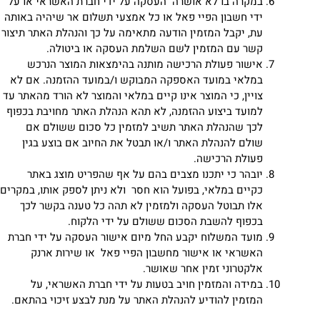
במקרה בו לא אושרה העסקה על ידי חברת האשראי או על
ידי חשבון הפיי פאל או כל אמצעי תשלום אר שיהיה באותה
עת, יקבל המזמין הודעה מתאימה על כך והנהלת האתר תיצור
קשר עם המזמין לשם השלמת העסקה או ביטולה.
אישור פעולת הרכישה מותנה בהימצאות המוצר הנרכש
במלאי במועד האספקה המבוקש ו/במועד ההזמנה. אם לא
צויין, כי המוצר אינו קיים במלאי והמוצר לא הורד מהאתר עד
למועד ביצוע ההזמנה, לא תהא הנהלת האתר מחויבת בכפוף
לכך שהנהלת האתר תשיב למזמין כל סכום ששולם אם
שולם להנהלת האתר ו/או תבטל את החיוב אם בוצע בגין
פעולת הרכישה.
יובהר כי יתכנו מצבים בהם על אף שהפריט מוצג באתר
כקיים במלאי, בפועל הוא חסר ולא ניתן לספק אותו, במקרים
אלו תבוטל העסקה ולמזמין לא תהה כל טענה בקשר לכך
בכפוף להשבת הסכום ששולם על ידי הלקוח.
מועד המשלוח יקבע החל מיום אישור העסקה על ידי חברת
האשראי או אישור מחשבון הפיי פאל או שירות ארנק
אלקטרוני זמין אחר שאושר.
במידה והמזמין חויב בטעות על ידי חברת האשראי, על
המזמין להודיע להנהלת האתר על מנת לבצע זיכוי בהתאם.