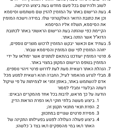
לשוב ולהירשם בכל פעם מחדש בעת ביצוע הרכישה.
בעת הרישום באתר על המזמין להזין שם משתמש וסיסמא
וכן את כתובת הדואר האלקטרוני שלו. במידה וישכח המזמין
את הסיסמא, תשלח אליו הסיסמא
הקיימת כפי שהוזנה בעת הרישום הראשוני באתר לכתובת
הדוא”ל אשר הוזנה באתר.
בעתיד אם וכאשר יבקש המזמין לרכוש מוצרים נוספים,
יזוהה המזמין לפי שם המזמין והסיסמא שבחר.
פרטי המזמין יעודכנו בהתאם לנתונים אשר ימולאו על ידי
המזמין בטופס הרישום המקוון במצוי באתר.
הנהלת האתר רשאית מעת לעת לדרוש פרטי זיהוי נוספים.
מבלי לגרוע מהאמור לעיל, החברה תהא רשאית למנוע מכל
אדם להשתמש באתר, באופן זמני או לצמיתות על פי שיקול
דעתה הבלעדי ומבלי למסור
הודעה על כך מראש, לרבות בכל אחד מהמקרים הבאים:
ביצוע מעשה בלתי חוקי ו/או הפרת הוראות הדין;
הפרת תנאי מתנאי תקנון זה;
מסירת פרטים שגויים במתכוון;
ביצוע פעולה העלולה לפגוע בפעילותו התקינה של
האתר ו/או במי מהספקים ו/או בצד ג’ כלשהו;