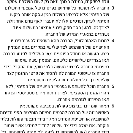
זולת לספקים, במידת הצורך וזאת רק לשם השלמת עסקה.
החברה לא תעשה כל שימוש בפרטים של אמצעי התשלום
של המזמין אלא לביצוע תשלום בגין עסקה אותה ביקש
המזמין לערוך, ופרטים אלו לא יועברו לאף גורם אחר זולת
לצורך זה. למען הסר ספק, פרטי אמצעי התשלום אינם
נשמרים במאגרי המידע של החברה.
למרות האמור לעיל, החברה תהא רשאית להעביר פרטיו
האישיים של משתמש לצד שלישי במקרים בהם המזמין
ביצע מעשה או מחדל הפוגעים ו/או העלולים לפגוע בחברה
ו/או בצדדים שלישיים כלשהם, המזמין עשה שימוש
בשירותי החברה לביצוע מעשה בלתי חוקי, אם התקבל בידי
החברה צו שיפוטי המורה לה למסור את פרטי המזמין לצד
שלישי וכן בכל מחלוקת או הליכים משפטיים.
החברה תוכל להשתמש בפרטיו האישיים של המזמין, ללא
זיהוי המזמין הספציפי, לצורך ניתוח מידע סטטיסטי והצגתו
ו/או מסירתו לגורמים אחרים.
מאחר שמדובר בביצוע פעולות בסביבה מקוונת אין
באפשרותה של החברה להבטיח חסינות מוחלטת מפני חדירות
למחשביה או חשיפת המידע האגור בידי מבצעי פעולות בלתי
חוקיות. אם יעלה בידי צד שלישי לחדור למידע אשר שמור
בידי החברה ו/או להשתמש בו לרעה, לא תהיה למשתמש כל