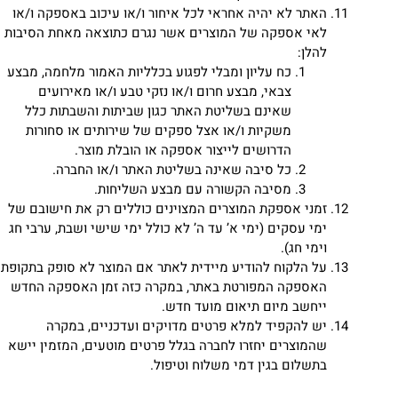
האתר לא יהיה אחראי לכל איחור ו/או עיכוב באספקה ו/או
לאי אספקה של המוצרים אשר נגרם כתוצאה מאחת הסיבות
להלן:
כח עליון ומבלי לפגוע בכלליות האמור מלחמה, מבצע
צבאי, מבצע חרום ו/או נזקי טבע ו/או מאירועים
שאינם בשליטת האתר כגון שביתות והשבתות כלל
משקיות ו/או אצל ספקים של שירותים או סחורות
הדרושים לייצור אספקה או הובלת מוצר.
כל סיבה שאינה בשליטת האתר ו/או החברה.
מסיבה הקשורה עם מבצע השליחות.
זמני אספקת המוצרים המצוינים כוללים רק את חישובם של
ימי עסקים (ימי א’ עד ה’ לא כולל ימי שישי ושבת, ערבי חג
וימי חג).
על הלקוח להודיע מיידית לאתר אם המוצר לא סופק בתקופת
האספקה המפורטת באתר, במקרה כזה זמן האספקה החדש
ייחשב מיום תיאום מועד חדש.
יש להקפיד למלא פרטים מדויקים ועדכניים, במקרה
שהמוצרים יחזרו לחברה בגלל פרטים מוטעים, המזמין יישא
בתשלום בגין דמי משלוח וטיפול.