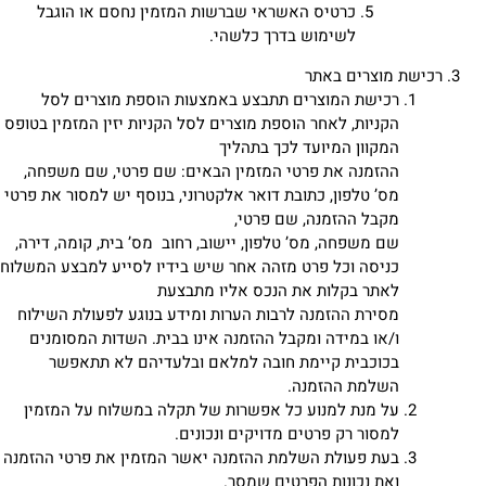
כרטיס האשראי שברשות המזמין נחסם או הוגבל
לשימוש בדרך כלשהי.
רכישת מוצרים באתר
רכישת המוצרים תתבצע באמצעות הוספת מוצרים לסל
הקניות, לאחר הוספת מוצרים לסל הקניות יזין המזמין בטופס
המקוון המיועד לכך בתהליך
ההזמנה את פרטי המזמין הבאים: שם פרטי, שם משפחה,
מס’ טלפון, כתובת דואר אלקטרוני, בנוסף יש למסור את פרטי
מקבל ההזמנה, שם פרטי,
שם משפחה, מס’ טלפון, יישוב, רחוב מס’ בית, קומה, דירה,
כניסה וכל פרט מזהה אחר שיש בידיו לסייע למבצע המשלוח
לאתר בקלות את הנכס אליו מתבצעת
מסירת ההזמנה לרבות הערות ומידע בנוגע לפעולת השילוח
ו/או במידה ומקבל ההזמנה אינו בבית. השדות המסומנים
בכוכבית קיימת חובה למלאם ובלעדיהם לא תתאפשר
השלמת ההזמנה.
על מנת למנוע כל אפשרות של תקלה במשלוח על המזמין
למסור רק פרטים מדויקים ונכונים.
בעת פעולת השלמת ההזמנה יאשר המזמין את פרטי ההזמנה
ואת נכונות הפרטים שמסר.