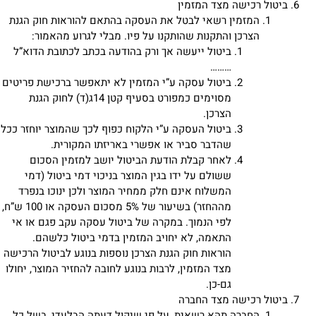
ביטול רכישה מצד המזמין
המזמין רשאי לבטל את העסקה בהתאם להוראות חוק הגנת
הצרכן והתקנות שהותקנו על פיו. מבלי לגרוע מהאמור:
ביטול ייעשה אך ורק בהודעה בכתב לכתובת הדוא”ל
………
ביטול עסקה ע”י המזמין לא יתאפשר ברכישת פריטים
מסוימים כמפורט בסעיף קטן 14ג(ד) לחוק הגנת
הצרכן.
ביטול העסקה ע”י הלקוח כפוף לכך שהמוצר יוחזר ככל
שהדבר סביר או אפשרי באריזתו המקורית.
לאחר קבלת הודעת הביטול יושב למזמין הסכום
ששולם על ידו בגין המוצר בניכוי דמי ביטול (דמי
המשלוח אינם חלק ממחיר המוצר ולכן ינוכו בנפרד
מההחזר) בשיעור של 5% מסכום העסקה או 100 ש”ח,
לפי הנמוך. במקרה של ביטול עסקה עקב פגם או אי
התאמה, לא יחויב המזמין בדמי ביטול כלשהם.
הוראות חוק הגנת הצרכן נוספות בנוגע לביטול הרכישה
מצד המזמין, לרבות בנוגע לחובה להחזיר המוצר, יחולו
גם-כן.
ביטול רכישה מצד החברה
החברה תהא רשאית, על פי שיקול דעתה הבלעדי, בשל כל