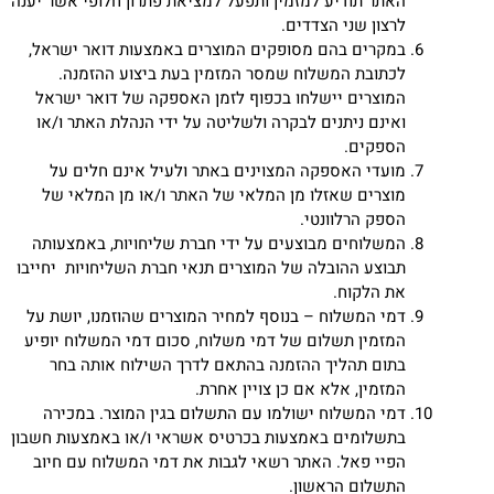
האתר תודיע למזמין ותפעל למציאת פתרון חלופי אשר יענה
לרצון שני הצדדים.
במקרים בהם מסופקים המוצרים באמצעות דואר ישראל,
לכתובת המשלוח שמסר המזמין בעת ביצוע ההזמנה.
המוצרים יישלחו בכפוף לזמן האספקה של דואר ישראל
ואינם ניתנים לבקרה ולשליטה על ידי הנהלת האתר ו/או
הספקים.
מועדי האספקה המצוינים באתר ולעיל אינם חלים על
מוצרים שאזלו מן המלאי של האתר ו/או מן המלאי של
הספק הרלוונטי.
המשלוחים מבוצעים על ידי חברת שליחויות, באמצעותה
תבוצע ההובלה של המוצרים תנאי חברת השליחויות יחייבו
את הלקוח.
דמי המשלוח – בנוסף למחיר המוצרים שהוזמנו, יושת על
המזמין תשלום של דמי משלוח, סכום דמי המשלוח יופיע
בתום תהליך ההזמנה בהתאם לדרך השילוח אותה בחר
המזמין, אלא אם כן צויין אחרת.
דמי המשלוח ישולמו עם התשלום בגין המוצר. במכירה
בתשלומים באמצעות בכרטיס אשראי ו/או באמצעות חשבון
הפיי פאל. האתר רשאי לגבות את דמי המשלוח עם חיוב
התשלום הראשון.